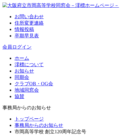
お問い合わせ
住所変更連絡
情報投稿
卒期早見表
会員ログイン
ホーム
澪標について
お知らせ
同期会
クラブOB・OG会
地域同窓会
協賛
事務局からのお知らせ
トップページ
事務局からのお知らせ
市岡高等学校 創立120周年記念号