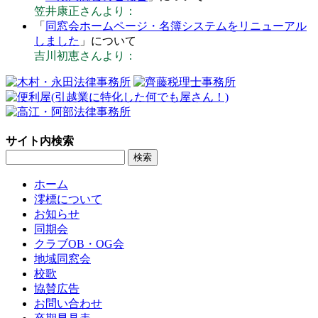
笠井康正さんより：
「
同窓会ホームページ・名簿システムをリニューアル
しました
」について
吉川初恵さんより：
サイト内検索
ホーム
澪標について
お知らせ
同期会
クラブOB・OG会
地域同窓会
校歌
協賛広告
お問い合わせ