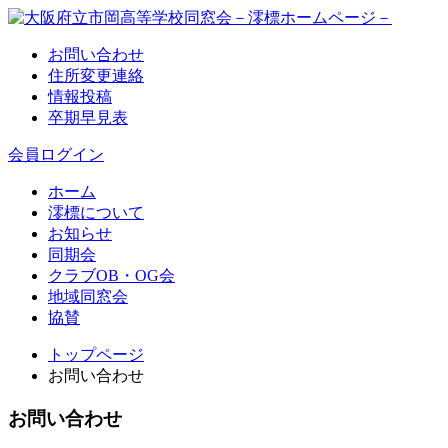
お問い合わせ
住所変更連絡
情報投稿
卒期早見表
会員ログイン
ホーム
澪標について
お知らせ
同期会
クラブOB・OG会
地域同窓会
協賛
トップページ
お問い合わせ
お問い合わせ