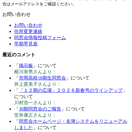
合はメールアドレスをご確認ください。
お問い合わせ
お問い合わせ
住所変更連絡
同窓会情報投稿フォーム
卒期早見表
最近のコメント
「
掲示板
」について
根川幸男さんより：
「
市岡高校18期生同窓会
」について
井上貴美子さんより：
「
「１２期の広場」２０２６新春号のラインアップ
」
について
川村浩一さんより：
「
30期同窓会のご報告
」について
笠井康正さんより：
「
同窓会ホームページ・名簿システムをリニューアル
しました
」について