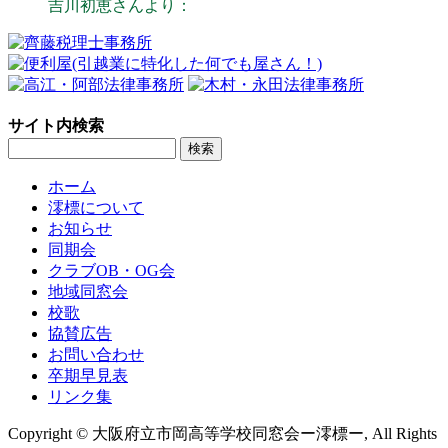
吉川初恵さんより：
サイト内検索
ホーム
澪標について
お知らせ
同期会
クラブOB・OG会
地域同窓会
校歌
協賛広告
お問い合わせ
卒期早見表
リンク集
Copyright © 大阪府立市岡高等学校同窓会ー澪標ー, All Rights