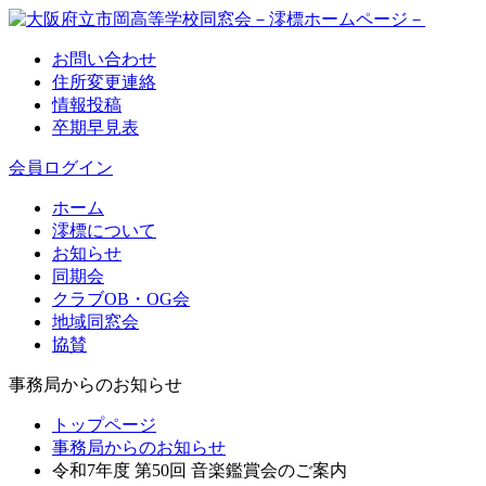
お問い合わせ
住所変更連絡
情報投稿
卒期早見表
会員ログイン
ホーム
澪標について
お知らせ
同期会
クラブOB・OG会
地域同窓会
協賛
事務局からのお知らせ
トップページ
事務局からのお知らせ
令和7年度 第50回 音楽鑑賞会のご案内