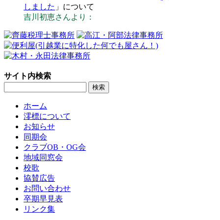
しました
」について
吉川初恵さんより：
サイト内検索
ホーム
澪標について
お知らせ
同期会
クラブOB・OG会
地域同窓会
校歌
協賛広告
お問い合わせ
卒期早見表
リンク集