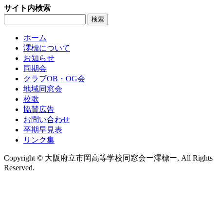
サイト内検索
ホーム
澪標について
お知らせ
同期会
クラブOB・OG会
地域同窓会
校歌
協賛広告
お問い合わせ
卒期早見表
リンク集
Copyright © 大阪府立市岡高等学校同窓会ー澪標ー, All Rights
Reserved.