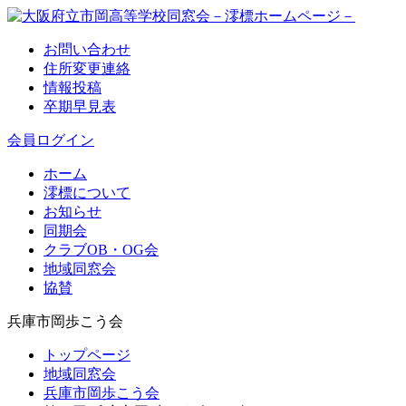
お問い合わせ
住所変更連絡
情報投稿
卒期早見表
会員ログイン
ホーム
澪標について
お知らせ
同期会
クラブOB・OG会
地域同窓会
協賛
兵庫市岡歩こう会
トップページ
地域同窓会
兵庫市岡歩こう会