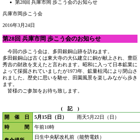
第28回 兵庫市岡 歩こう会のお知らせ
兵庫市岡歩こう会
2016年3月24日
第28回 兵庫市岡 歩こう会のお知らせ
今回の歩こう会は、多田銀銅山跡を訪ねます。
多田銀銅山は古くは東大寺の大仏建立に銅が献上され、豊臣
秀吉の財政を支えたと言われます。昭和に入って日本鉱業に
よって採掘されていましたが1973年、鉱量枯渇により閉山さ
れました。歴史に思いを馳せ、田園風景を楽しみながら歩き
ます。
皆様のご参加をお待ち致します。
( 記 )
開 催 日
5月15日（日）
雨天5月22日（日）
時 間
午前10時
日生中央駅改札前（能勢電鉄）