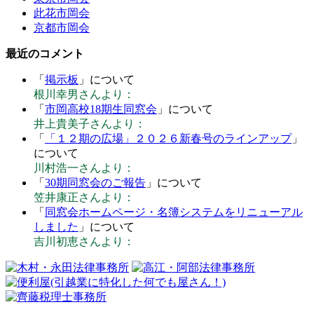
此花市岡会
京都市岡会
最近のコメント
「
掲示板
」について
根川幸男さんより：
「
市岡高校18期生同窓会
」について
井上貴美子さんより：
「
「１２期の広場」２０２６新春号のラインアップ
」
について
川村浩一さんより：
「
30期同窓会のご報告
」について
笠井康正さんより：
「
同窓会ホームページ・名簿システムをリニューアル
しました
」について
吉川初恵さんより：