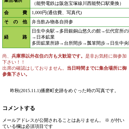
集合場所
（能勢電鉄は阪急宝塚線川西能勢口駅乗換）
会 費
1,000円(通信費、写真代)
そ の 他
弁当飲み物各自持参
日生中央駅→多田銀銅山悠久の館→伝代官所の
経 路
→日本鉱業
多田鉱業所跡→台所間歩→瓢箪間歩→日生中央
尚、
兵庫県以外在住の方も大歓迎です。
是非お気軽に御参加
下さい！！
出席の確認はしておりません。
当日時間までに集合場所に御
参集下さい。
昨秋(2015.11.1)播磨町史跡をめぐった時の写真です。
コメントする
メールアドレスが公開されることはありません。
※
が付い
ている欄は必須項目です