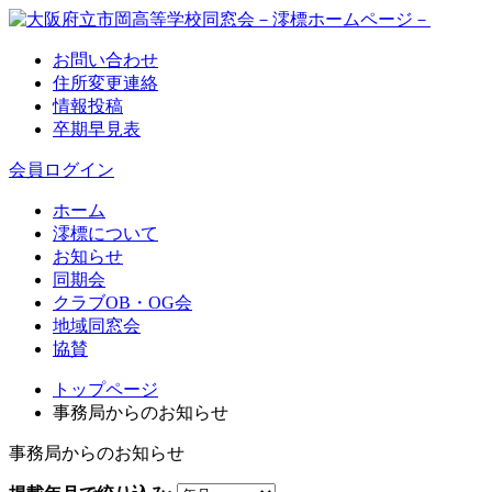
お問い合わせ
住所変更連絡
情報投稿
卒期早見表
会員ログイン
ホーム
澪標について
お知らせ
同期会
クラブOB・OG会
地域同窓会
協賛
トップページ
事務局からのお知らせ
事務局からのお知らせ