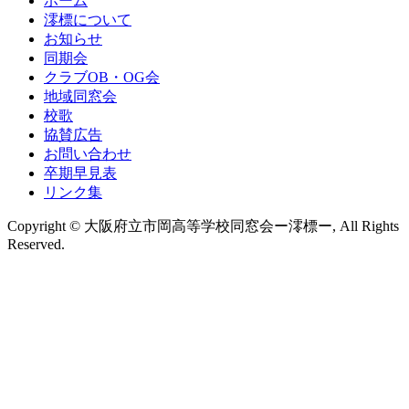
ホーム
澪標について
お知らせ
同期会
クラブOB・OG会
地域同窓会
校歌
協賛広告
お問い合わせ
卒期早見表
リンク集
Copyright © 大阪府立市岡高等学校同窓会ー澪標ー, All Rights
Reserved.