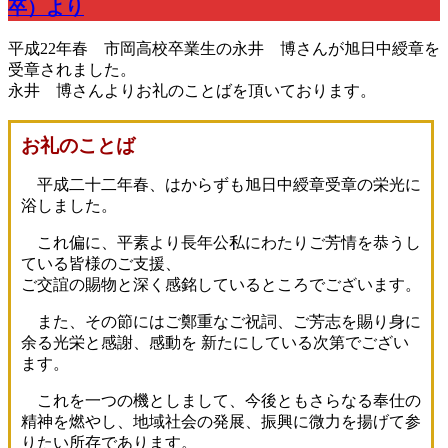
卒）より
平成22年春 市岡高校卒業生の永井 博さんが旭日中綬章を
受章されました。
永井 博さんよりお礼のことばを頂いております。
お礼のことば
平成二十二年春、はからずも旭日中綬章受章の栄光に
浴しました。
これ偏に、平素より長年公私にわたりご芳情を恭うし
ている皆様のご支援、
ご交誼の賜物と深く感銘しているところでございます。
また、その節にはご鄭重なご祝詞、ご芳志を賜り身に
余る光栄と感謝、感動を 新たにしている次第でござい
ます。
これを一つの機としまして、今後ともさらなる奉仕の
精神を燃やし、地域社会の発展、振興に微力を揚げて参
りたい所存であります。