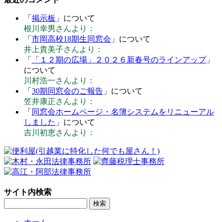
「
掲示板
」について
根川幸男さんより：
「
市岡高校18期生同窓会
」について
井上貴美子さんより：
「
「１２期の広場」２０２６新春号のラインアップ
」
について
川村浩一さんより：
「
30期同窓会のご報告
」について
笠井康正さんより：
「
同窓会ホームページ・名簿システムをリニューアル
しました
」について
吉川初恵さんより：
サイト内検索