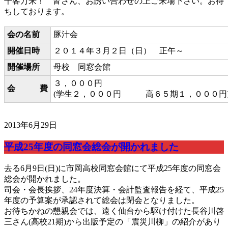
千客万来！ 皆さん、お誘い合わせの上ご来場下さい。お待
ちしております。
会の名前
豚汁会
開催日時
２０１４年３月２日（日） 正午～
開催場所
母校 同窓会館
３，０００円
会 費
(学生２，０００円 高６５期１，０００円
2013年6月29日
平成25年度の同窓会総会が開かれました
去る6月9日(日)に市岡高校同窓会館にて平成25年度の同窓会
総会が開かれました。
司会・会長挨拶、24年度決算・会計監査報告を経て、平成25
年度の予算案が承認されて総会は閉会となりました。
お待ちかねの懇親会では、遠く仙台から駆け付けた長谷川啓
三さん(高校21期)から出版予定の「震災川柳」の紹介があり