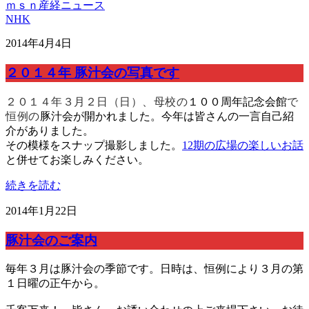
ｍｓｎ産経ニュース
NHK
2014年4月4日
２０１４年 豚汁会の写真です
２０１４年３月２日（日）、母校の
１００周年記念会館
で
恒例の
豚汁会が開かれました。今年は皆さんの一言自己紹
介がありました。
その模様をスナップ撮影しました。
12期の広場の楽しいお話
と併せてお楽しみください。
続きを読む
2014年1月22日
豚汁会のご案内
毎年３月は豚汁会の季節です。日時は、恒例により３月の第
１日曜の正午から。