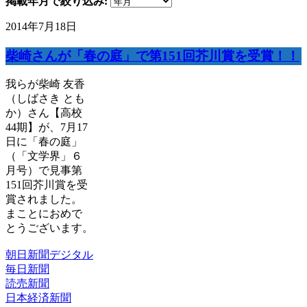
掲載年月で絞り込み:
2014年7月18日
柴崎さんが「春の庭」で第151回芥川賞を受賞！！
我らが柴崎 友香
（しばさき とも
か）さん【高校
44期】が、7月17
日に「春の庭」
（「文学界」６
月号）で見事第
151回芥川賞を受
賞されました。
まことにおめで
とうございます。
朝日新聞デジタル
毎日新聞
読売新聞
日本経済新聞