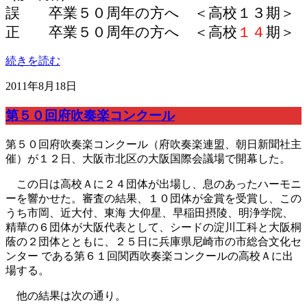
誤
卒業５０周年の方へ ＜高校１３期＞
正
卒業５０周年の方へ ＜高校
１４
期＞
続きを読む
2011年8月18日
第５０回府吹奏楽コンクール
第５０回府吹奏楽コンクール（府吹奏楽連盟、朝日新聞社主
催）が１２日、大阪市北区の大阪国際会議場で開幕した。
この日は高校Ａに２４団体が出場し、息のあったハーモニ
ーを響かせた。審査の結果、１０団体が金賞を受賞し、この
うち市岡、近大付、東海 大仰星、早稲田摂陵、明浄学院、
精華の６団体が大阪代表として、シードの淀川工科と大阪桐
蔭の２団体とともに、２５日に兵庫県尼崎市の市総合文化セ
ンター である第６１回関西吹奏楽コンクールの高校Ａに出
場する。
他の結果は次の通り。