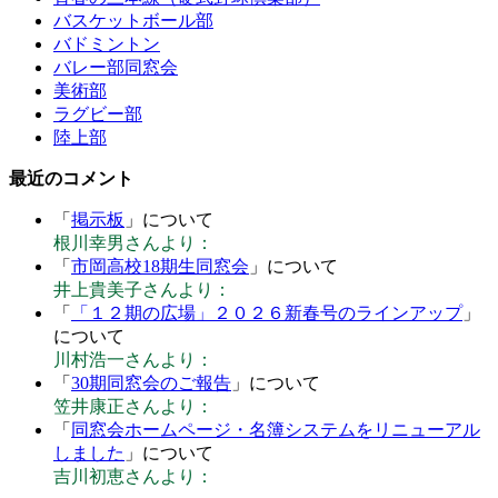
バスケットボール部
バドミントン
バレー部同窓会
美術部
ラグビー部
陸上部
最近のコメント
「
掲示板
」について
根川幸男さんより：
「
市岡高校18期生同窓会
」について
井上貴美子さんより：
「
「１２期の広場」２０２６新春号のラインアップ
」
について
川村浩一さんより：
「
30期同窓会のご報告
」について
笠井康正さんより：
「
同窓会ホームページ・名簿システムをリニューアル
しました
」について
吉川初恵さんより：