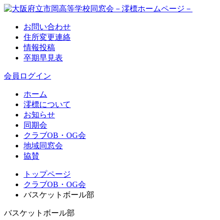
お問い合わせ
住所変更連絡
情報投稿
卒期早見表
会員ログイン
ホーム
澪標について
お知らせ
同期会
クラブOB・OG会
地域同窓会
協賛
トップページ
クラブOB・OG会
バスケットボール部
バスケットボール部