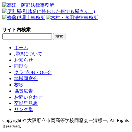
サイト内検索
ホーム
澪標について
お知らせ
同期会
クラブOB・OG会
地域同窓会
校歌
協賛広告
お問い合わせ
卒期早見表
リンク集
Copyright © 大阪府立市岡高等学校同窓会ー澪標ー, All Rights
Reserved.