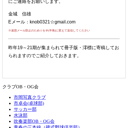
にご連絡をお願いします。
金城 信雄
Eメール：knob0321☆gmail.com
※迷惑メール防止のため☆を＠(半角)に変えて送信してください
昨年19～21期が集まられて冊子版・澪標に寄稿してお
られますのでご紹介しておきます。
クラブOB・OG会
市岡写真クラブ
市卓会(卓球部)
サッカー部
水泳部
吹奏楽部OB・OG会
青春の三本線（硬式野球倶楽部）