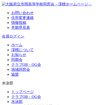
お問い合わせ
住所変更連絡
情報投稿
卒期早見表
会員ログイン
ホーム
澪標について
お知らせ
同期会
クラブOB・OG会
地域同窓会
協賛
水泳部
トップページ
クラブOB・OG会
水泳部