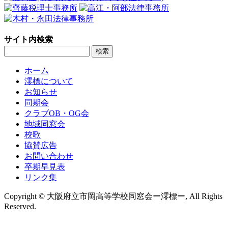
サイト内検索
ホーム
澪標について
お知らせ
同期会
クラブOB・OG会
地域同窓会
校歌
協賛広告
お問い合わせ
卒期早見表
リンク集
Copyright © 大阪府立市岡高等学校同窓会ー澪標ー, All Rights
Reserved.