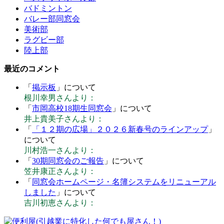
バドミントン
バレー部同窓会
美術部
ラグビー部
陸上部
最近のコメント
「
掲示板
」について
根川幸男さんより：
「
市岡高校18期生同窓会
」について
井上貴美子さんより：
「
「１２期の広場」２０２６新春号のラインアップ
」
について
川村浩一さんより：
「
30期同窓会のご報告
」について
笠井康正さんより：
「
同窓会ホームページ・名簿システムをリニューアル
しました
」について
吉川初恵さんより：