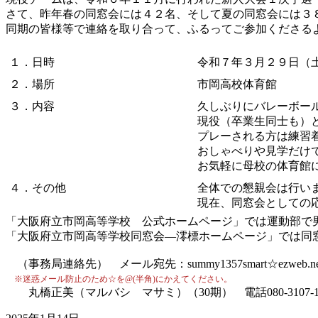
さて、昨年春の同窓会には４２名、そして夏の同窓会には３
同期の皆様等で連絡を取り合って、ふるってご参加くださる
１．日時
令和７年３月２９日（土
２．場所
市岡高校体育館
３．内容
久しぶりにバレーボー
現役（卒業生同士も）
プレーされる方は練習
おしゃべりや見学だけ
お気軽に母校の体育館
４．その他
全体での懇親会は行い
現在、同窓会としての
「大阪府立市岡高等学校 公式ホームページ」では運動部で
「大阪府立市岡高等学校同窓会―澪標ホームページ」では同
（事務局連絡先） メール宛先：summy1357smart☆ezweb.ne.
※迷惑メール防止のため☆を@(半角)にかえてください。
丸橋正美（マルバシ マサミ）（30期） 電話080-3107-16