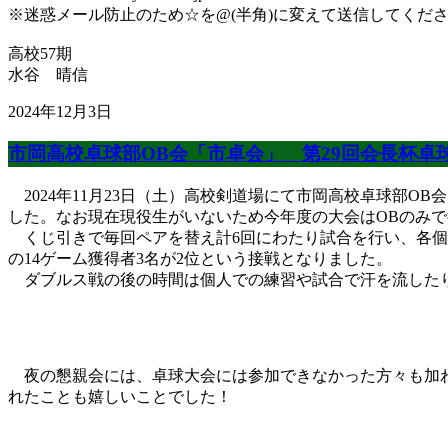
※迷惑メール防止のため☆を@(半角)に変えて送信してくだ
高校57期
水谷 晴信
2024年12月3日
市岡高校卓球部OB会「市卓会」 第29回会長杯卓
2024年11月23日（土）高校剣道場にて市岡高校卓球部O
した。なお現在現役生がいないため今年度の大会はOBのみ
くじ引きで毎回ペアを替え計6回にわたり試合を行い、各個人
の14ゲーム獲得者3名が2位という接戦となりました。
ダブルス戦の後の時間は個人での練習や試合で汗を流したり
夜の懇親会には、卓球大会には参加できなかった方々も加わ
れたことも嬉しいことでした！