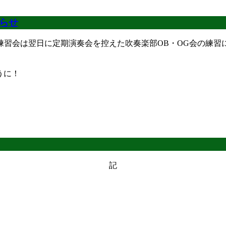
知らせ
卓会OB練習会は翌日に定期演奏会を控えた吹奏楽部OB・OG会
うに！
記