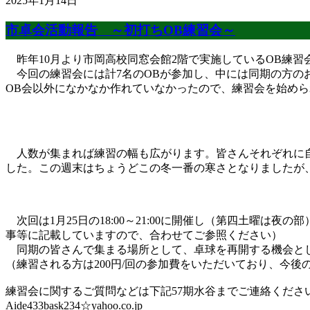
2025年1月14日
市卓会活動報告 ～初打ちOB練習会～
昨年10月より市岡高校同窓会館2階で実施しているOB練習会
今回の練習会には計7名のOBが参加し、中には同期の方の
OB会以外になかなか作れていなかったので、練習会を始め
人数が集まれば練習の幅も広がります。皆さんそれぞれに自
した。この週末はちょうどこの冬一番の寒さとなりましたが
次回は1月25日の18:00～21:00に開催し（第四土曜は夜の部
事等に記載していますので、合わせてご参照ください）
同期の皆さんで集まる場所として、卓球を再開する機会とし
（練習される方は200円/回の参加費をいただいており、今
練習会に関するご質問などは下記57期水谷までご連絡くださ
Aide433bask234☆yahoo.co.jp