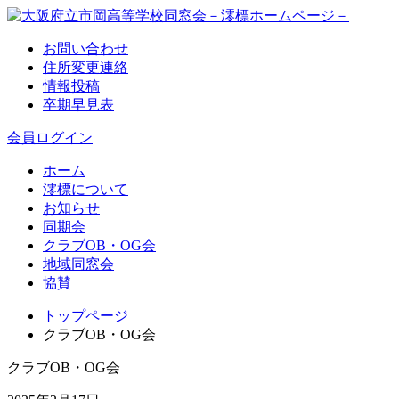
お問い合わせ
住所変更連絡
情報投稿
卒期早見表
会員ログイン
ホーム
澪標について
お知らせ
同期会
クラブOB・OG会
地域同窓会
協賛
トップページ
クラブOB・OG会
クラブOB・OG会