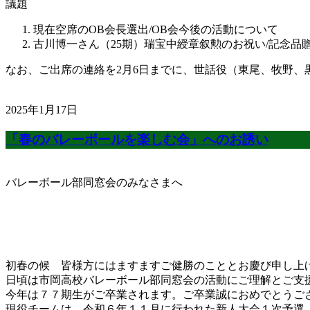
議題
現在空席のOB会長選出/OB会今後の活動について
古川博一さん（25期）瑞宝中綬章叙勲のお祝い/記念品
なお、ご出席の連絡を2月6日までに、世話役（東尾、牧野、
2025年1月17日
「春のバレーボールを楽しむ会」へのお誘い
バレーボール部同窓会のみなさまへ
初春の候 皆様方にはますますご健勝のこととお慶び申し上
日頃は市岡高校バレーボール部同窓会の活動にご理解とご支
今年は７７期生がご卒業されます。ご卒業誠におめでとうご
現役チームは、令和６年１１月に行われた新人大会１次予選