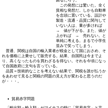
困るだろう。
この発想には驚いた。全く
貧相な発想だ。しかも自動車
を念頭に置いている。設計や
製造・流通・品質に関与して
いない人は、量が多ければ
→ 値が下がる。また、値が
上がれば → 売れない。と
単純に考える。まるで小学生
並みで笑ってしまう。
普通、関税は自国の輸入業者が税金として国におさめ、そ
れを価格に上乗せして販売する。結果、自国民は今までよ
り、高くなったものを買わざるを得ない。それを今頃になっ
て自国政府に文句を言っている。
品質＝技術的なことを考えない結果で、関税を誰が払うか
をあわせて見ると関税の問題の見え方が変わると思うのだ
が・・・。
貿易赤字問題
「輸出額－輸入額」がマイナスの時に「貿易赤字」と言