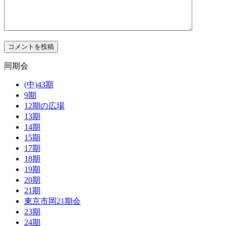
同期会
(中)43期
9期
12期の広場
13期
14期
15期
17期
18期
19期
20期
21期
東京市岡21期会
23期
24期