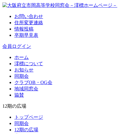
お問い合わせ
住所変更連絡
情報投稿
卒期早見表
会員ログイン
ホーム
澪標について
お知らせ
同期会
クラブOB・OG会
地域同窓会
協賛
12期の広場
トップページ
同期会
12期の広場