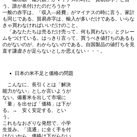
う。誰が名付けたのだろうか？
一般の赤字は、「収入―経費」がマイナスの時に言う。家計
も同じである。貿易赤字は、輸入が多いだけである。いらな
きゃ買わなければいいだけのこと。
「あなたたちは売るだけ売って、何も買わない」とクレー
ムをつけている。はっきり言って、買うべき値打ちのあるも
のがないのが、わからないのである。自国製品の値打ちを見
直す謙虚さが足らないとしか思えない・・・。
日本の米不足と価格の問題
こんなに、長引くとは「解決
能力がない」としか言いようが
ない。備蓄米を出して市場に
「量」を出せば「価格」は下が
る。→ 安く安定する、とい
う。
これもなおざりな発想で、小学
生並み。「流通」に全く手を付
けないから、価格は下がらない