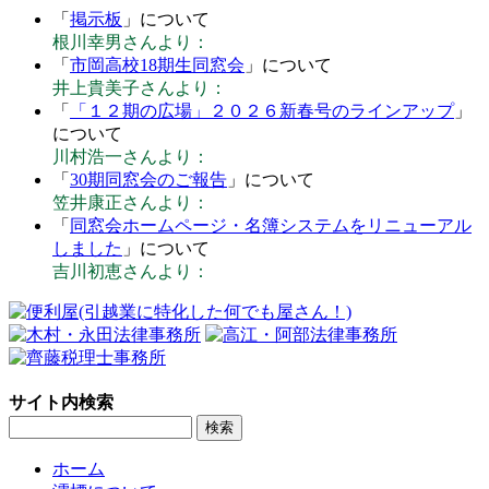
「
掲示板
」について
根川幸男さんより：
「
市岡高校18期生同窓会
」について
井上貴美子さんより：
「
「１２期の広場」２０２６新春号のラインアップ
」
について
川村浩一さんより：
「
30期同窓会のご報告
」について
笠井康正さんより：
「
同窓会ホームページ・名簿システムをリニューアル
しました
」について
吉川初恵さんより：
サイト内検索
ホーム