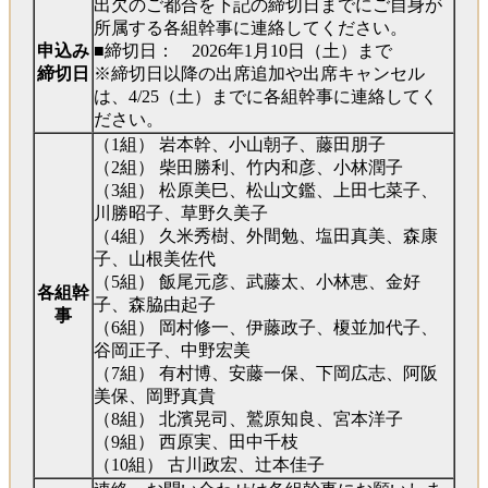
出欠のご都合を下記の締切日までにご自身が
所属する各組幹事に連絡してください。
申込み
■締切日： 2026年1月10日（土）まで
締切日
※締切日以降の出席追加や出席キャンセル
は、4/25（土）までに各組幹事に連絡してく
ださい。
（1組） 岩本幹、小山朝子、藤田朋子
（2組） 柴田勝利、竹内和彦、小林潤子
（3組） 松原美巳、松山文鑑、上田七菜子、
川勝昭子、草野久美子
（4組） 久米秀樹、外間勉、塩田真美、森康
子、山根美佐代
（5組） 飯尾元彦、武藤太、小林恵、金好
各組幹
子、森脇由起子
事
（6組） 岡村修一、伊藤政子、榎並加代子、
谷岡正子、中野宏美
（7組） 有村博、安藤一保、下岡広志、阿阪
美保、岡野真貴
（8組） 北濱晃司、鷲原知良、宮本洋子
（9組） 西原実、田中千枝
（10組） 古川政宏、辻本佳子