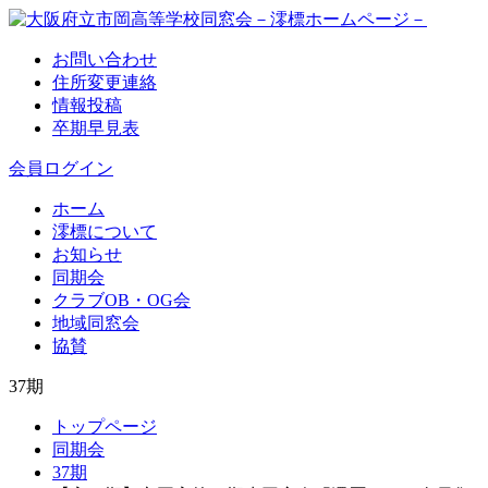
お問い合わせ
住所変更連絡
情報投稿
卒期早見表
会員ログイン
ホーム
澪標について
お知らせ
同期会
クラブOB・OG会
地域同窓会
協賛
37期
トップページ
同期会
37期