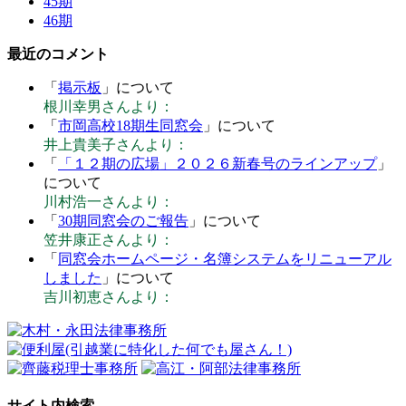
45期
46期
最近のコメント
「
掲示板
」について
根川幸男さんより：
「
市岡高校18期生同窓会
」について
井上貴美子さんより：
「
「１２期の広場」２０２６新春号のラインアップ
」
について
川村浩一さんより：
「
30期同窓会のご報告
」について
笠井康正さんより：
「
同窓会ホームページ・名簿システムをリニューアル
しました
」について
吉川初恵さんより：
サイト内検索