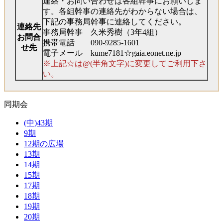
連絡・お問い合わせは各組幹事にお願いしま
す。各組幹事の連絡先がわからない場合は、
下記の事務局幹事に連絡してください。
連絡先
事務局幹事 久米秀樹（3年4組）
お問合
携帯電話 090-9285-1601
せ先
電子メール kume7181☆gaia.eonet.ne.jp
※上記☆は@(半角文字)に変更してご利用下さ
い。
同期会
(中)43期
9期
12期の広場
13期
14期
15期
17期
18期
19期
20期