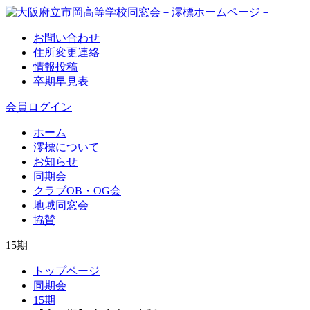
お問い合わせ
住所変更連絡
情報投稿
卒期早見表
会員ログイン
ホーム
澪標について
お知らせ
同期会
クラブOB・OG会
地域同窓会
協賛
15期
トップページ
同期会
15期