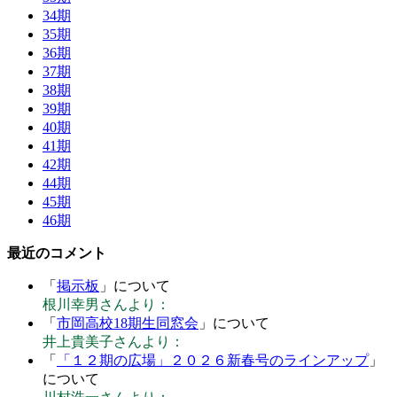
34期
35期
36期
37期
38期
39期
40期
41期
42期
44期
45期
46期
最近のコメント
「
掲示板
」について
根川幸男さんより：
「
市岡高校18期生同窓会
」について
井上貴美子さんより：
「
「１２期の広場」２０２６新春号のラインアップ
」
について