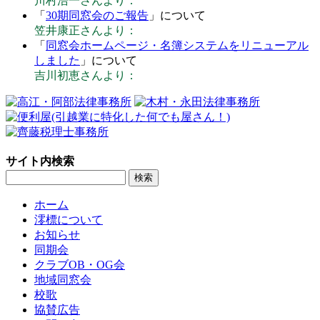
川村浩一さんより：
「
30期同窓会のご報告
」について
笠井康正さんより：
「
同窓会ホームページ・名簿システムをリニューアル
しました
」について
吉川初恵さんより：
サイト内検索
ホーム
澪標について
お知らせ
同期会
クラブOB・OG会
地域同窓会
校歌
協賛広告