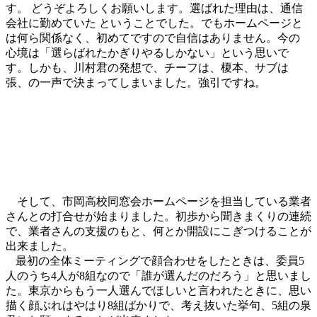
す。 どうぞよろしくお願いします。選ばれた理由は、通信
会社に勤めていた ということでした。でもホームページと
は何ら関係なく、初めてですので自信はありません。今の
心境は「選らばれたかぎりやるしかない」という思いで
す。しかも、川村君の発想で、チーフは、榎本、サブは
張、の一声で決まってしまいました。強引ですね。
そして、市岡高校同窓会ホームページを担当している業者
さんとの打合せが始まりました。初歩から聞きまくりの連続
で、業者さんの支援のもと、何とか開設にこぎつけることが
出来ました。
最初の全体ミーティングで顔合わせをしたときは、委員
5
人のうち
4
人が
8
組なので「誰が選んだのだろう」と思いまし
た。東京からもう一人選んでほしいと言われたときに、思い
描く顔ぶれはやはり
8
組ばかりで、考え抜いた挙句、
5
組の泉