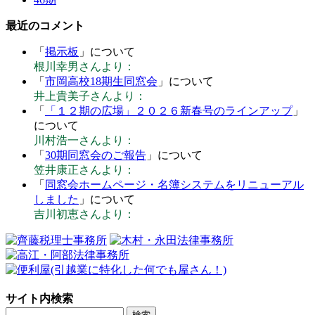
最近のコメント
「
掲示板
」について
根川幸男さんより：
「
市岡高校18期生同窓会
」について
井上貴美子さんより：
「
「１２期の広場」２０２６新春号のラインアップ
」
について
川村浩一さんより：
「
30期同窓会のご報告
」について
笠井康正さんより：
「
同窓会ホームページ・名簿システムをリニューアル
しました
」について
吉川初恵さんより：
サイト内検索