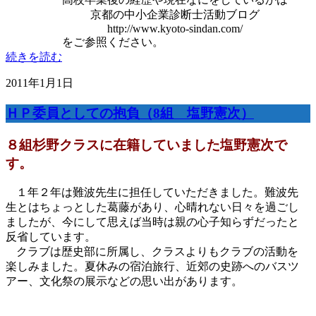
京都の中小企業診断士活動ブログ
http://www.kyoto-sindan.com/
をご参照ください。
続きを読む
2011年1月1日
ＨＰ委員としての抱負（8組 塩野憲次）
８組杉野クラスに在籍していました塩野憲次で
す。
１年２年は難波先生に担任していただきました。難波先
生とはちょっとした葛藤があり、心晴れない日々を過ごし
ましたが、今にして思えば当時は親の心子知らずだったと
反省しています。
クラブは歴史部に所属し、クラスよりもクラブの活動を
楽しみました。夏休みの宿泊旅行、近郊の史跡へのバスツ
アー、文化祭の展示などの思い出があります。