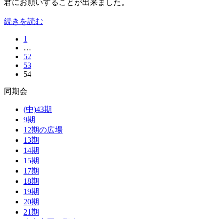
君にお願いすることが出来ました。
続きを読む
1
…
52
53
54
同期会
(中)43期
9期
12期の広場
13期
14期
15期
17期
18期
19期
20期
21期