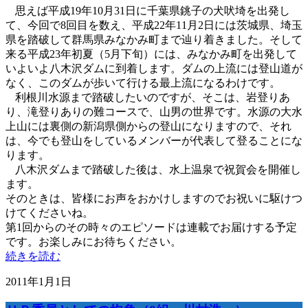
思えば平成19年10月31日に千葉県銚子の犬吠埼を出発し
て、今回で8回目を数え、平成22年11月2日には茨城県、埼玉
県を踏破して群馬県みなかみ町まで辿り着きました。そして
来る平成23年初夏（5月下旬）には、みなかみ町を出発して
いよいよ八木沢ダムに到着します。ダムの上流には登山道が
なく、このダムが歩いて行ける最上流になるわけです。
利根川水源まで踏破したいのですが、そこは、岩登りあ
り、滝登りありの難コースで、山男の世界です。水源の大水
上山には裏側の新潟県側からの登山になりますので、それ
は、今でも登山をしているメンバーが代表して登ることにな
ります。
八木沢ダムまで踏破した後は、水上温泉で祝賀会を開催し
ます。
そのときは、皆様にお声をおかけしますのでお祝いに駆けつ
けてくださいね。
第1回からのその時々のエピソードは連載でお届けする予定
です。お楽しみにお待ちください。
続きを読む
2011年1月1日